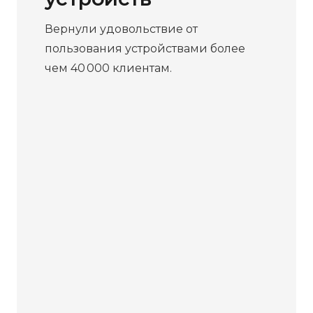
Вернули удовольствие от
пользования устройствами более
чем 40 000 клиентам.
Бесплатная
диагностика
Не работает устройство?
Приносите – проведём
диагностику бесплатно. Даже
если решите отказаться от
ремонта, платить ничего не
нужно.