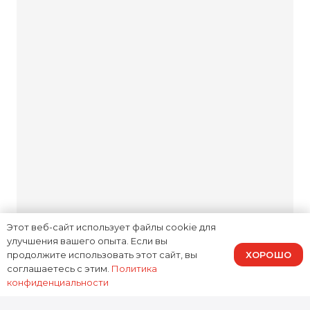
с вашего согласия.
Комфортная зона
ожидания
Мы прозрачны на каждом
этапе: объясняем причину
неисправности, озвучиваем
стоимость и обсуждаем
возможные варианты
Этот веб-сайт использует файлы cookie для
улучшения вашего опыта. Если вы
решений. Вас не ждут
ХОРОШО
продолжите использовать этот сайт, вы
неожиданные суммы в счёте.
соглашаетесь с этим.
Политика
конфиденциальности