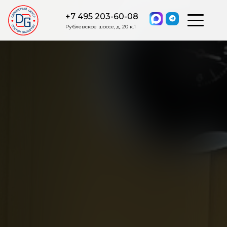
+7 495 203-60-08
Рублевское шоссе, д. 20 к.1
ОСТАВИТЬ ЗАЯВКУ
Мы свяжемся с вами в ближайшее
время.
Я соглашаюсь на обработку моих персональных данных в
соответствии с ФЗ от 27.07.2006 №152-ФЗ на условиях и для
целей, определенных
Политикой обработки персональных
данных