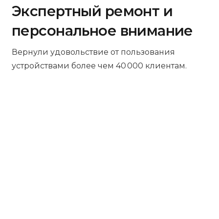
Экспертный ремонт и
персональное внимание
Вернули удовольствие от пользования
устройствами более чем 40 000 клиентам.
Бесплатная диагностика
Не работает устройство? Приносите –
проведём диагностику бесплатно.
Даже если решите отказаться от
ремонта, платить ничего не нужно.