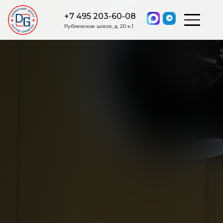
+7 495 203-60-08
Рублевское шоссе, д. 20 к.1
ОСТАВИТЬ ЗАЯВКУ
Мы свяжемся с вами в ближайшее
время.
Я соглашаюсь на обработку моих персональных данных в
соответствии с ФЗ от 27.07.2006 №152-ФЗ на условиях и для
целей, определенных
Политикой обработки персональных
данных