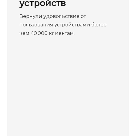
устройств
Вернули удовольствие от
пользования устройствами более
чем 40 000 клиентам.
Бесплатная
диагностика
Не работает устройство?
Приносите – проведём
диагностику бесплатно. Даже
если решите отказаться от
ремонта, платить ничего не
нужно.