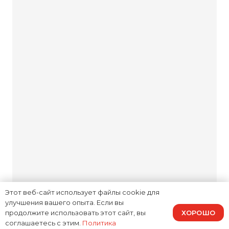
Открытость и
честность
Ремонтируем технику как для
себя или друзей. Заботимся о
ваших потребностях и не
предложим лишнего, если в
этом нет необходимости.
Оригинальные
запчасти
Ваша техника достойна
Этот веб-сайт использует файлы cookie для
улучшения вашего опыта. Если вы
лучшего – устанавливаем
ХОРОШО
продолжите использовать этот сайт, вы
оригинальные запчасти или
соглашаетесь с этим.
Политика