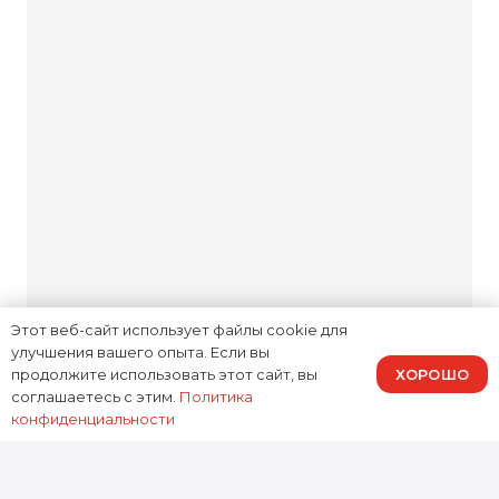
Комфортная зона
ожидания
Мы прозрачны на каждом
этапе: объясняем причину
неисправности, озвучиваем
стоимость и обсуждаем
возможные варианты
Этот веб-сайт использует файлы cookie для
решений. Вас не ждут
улучшения вашего опыта. Если вы
ХОРОШО
продолжите использовать этот сайт, вы
неожиданные суммы в счёте.
соглашаетесь с этим.
Политика
конфиденциальности