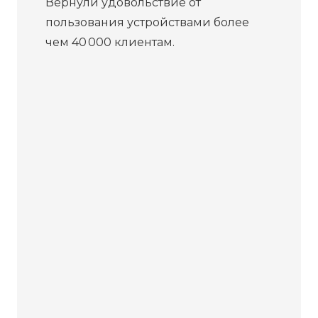
Вернули удовольствие от
пользования устройствами более
чем 40 000 клиентам.
Бесплатная
диагностика
Не работает устройство?
Приносите – проведём
диагностику бесплатно. Даже
если решите отказаться от
ремонта, платить ничего не
нужно.