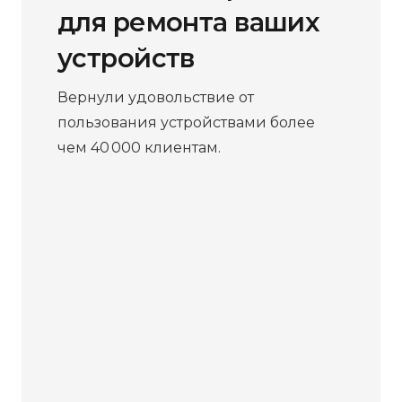
для ремонта ваших
устройств
Вернули удовольствие от
пользования устройствами более
чем 40 000 клиентам.
Бесплатная
диагностика
Не работает устройство?
Приносите – проведём
диагностику бесплатно. Даже
если решите отказаться от
ремонта, платить ничего не