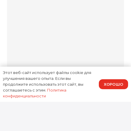
лучшего – устанавливаем
оригинальные запчасти или
проверенные аналоги только
с вашего согласия.
Комфортная зона
ожидания
Этот веб-сайт использует файлы cookie для
улучшения вашего опыта. Если вы
Мы прозрачны на каждом
ХОРОШО
продолжите использовать этот сайт, вы
этапе: объясняем причину
соглашаетесь с этим.
Политика
конфиденциальности
неисправности, озвучиваем
стоимость и обсуждаем
возможные варианты
решений. Вас не ждут