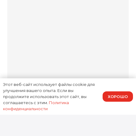
проверенные аналоги только
с вашего согласия.
Комфортная зона
ожидания
Мы прозрачны на каждом
этапе: объясняем причину
Этот веб-сайт использует файлы cookie для
неисправности, озвучиваем
улучшения вашего опыта. Если вы
ХОРОШО
стоимость и обсуждаем
продолжите использовать этот сайт, вы
соглашаетесь с этим.
Политика
возможные варианты
конфиденциальности
решений. Вас не ждут
неожиданные суммы в счёте.