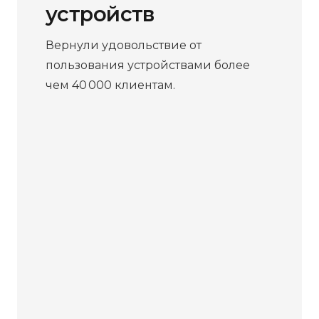
устройств
Вернули удовольствие от
пользования устройствами более
чем 40 000 клиентам.
Бесплатная
диагностика
Не работает устройство?
Приносите – проведём
диагностику бесплатно. Даже
если решите отказаться от
ремонта, платить ничего не
нужно.