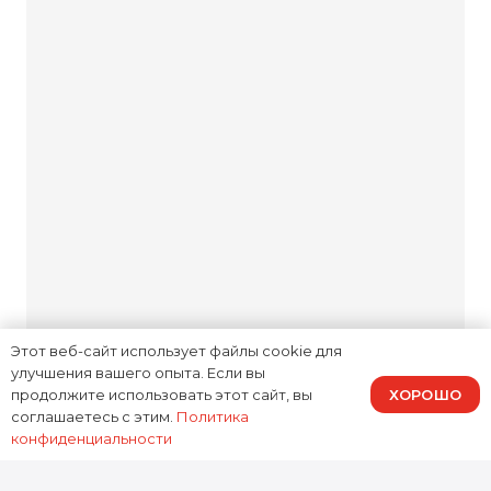
Комфортная зона
ожидания
Мы прозрачны на каждом
этапе: объясняем причину
неисправности, озвучиваем
стоимость и обсуждаем
возможные варианты
решений. Вас не ждут
неожиданные суммы в счёте.
Этот веб-сайт использует файлы cookie для
улучшения вашего опыта. Если вы
ХОРОШО
продолжите использовать этот сайт, вы
соглашаетесь с этим.
Политика
конфиденциальности
Опыт,
подтверждённый