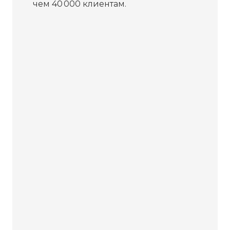
чем 40 000 клиентам.
Бесплатная
диагностика
Не работает устройство?
Приносите – проведём
диагностику бесплатно. Даже
если решите отказаться от
ремонта, платить ничего не
нужно.
Платите за