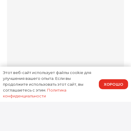
с вашего согласия.
Комфортная зона
ожидания
Мы прозрачны на каждом
этапе: объясняем причину
Этот веб-сайт использует файлы cookie для
неисправности, озвучиваем
улучшения вашего опыта. Если вы
стоимость и обсуждаем
ХОРОШО
продолжите использовать этот сайт, вы
соглашаетесь с этим.
Политика
возможные варианты
конфиденциальности
решений. Вас не ждут
неожиданные суммы в счёте.