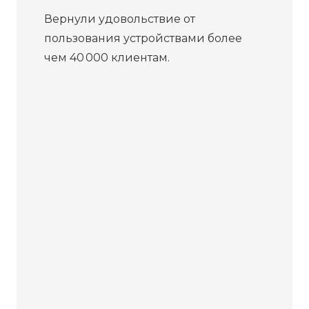
Вернули удовольствие от
пользования устройствами более
чем 40 000 клиентам.
Бесплатная
диагностика
Не работает устройство?
Приносите – проведём
диагностику бесплатно. Даже
если решите отказаться от
ремонта, платить ничего не
нужно.