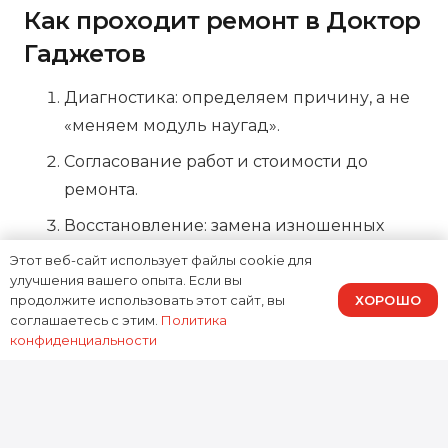
Как проходит ремонт в Доктор
Гаджетов
Диагностика: определяем причину, а не
«меняем модуль наугад».
Согласование работ и стоимости до
ремонта.
Восстановление: замена изношенных
узлов, ремонт платы, чистка после влаги.
Этот веб-сайт использует файлы cookie для
улучшения вашего опыта. Если вы
Контрольная проверка: зарядка, связь,
ХОРОШО
продолжите использовать этот сайт, вы
датчики, экран,
тест герметичности
соглашаетесь с этим.
Политика
конфиденциальности
после вмешательства.
Ремонт Apple Watch Ultra в
Москве — когда важны