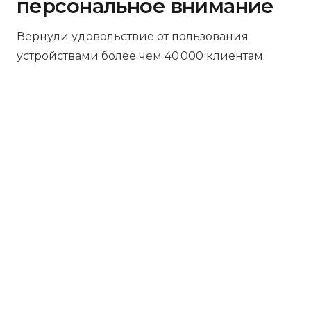
персональное внимание
Вернули удовольствие от пользования
устройствами более чем 40 000 клиентам.
Бесплатная диагностика
Не работает устройство? Приносите –
проведём диагностику бесплатно.
Даже если решите отказаться от
ремонта, платить ничего не нужно.
Платите за результат