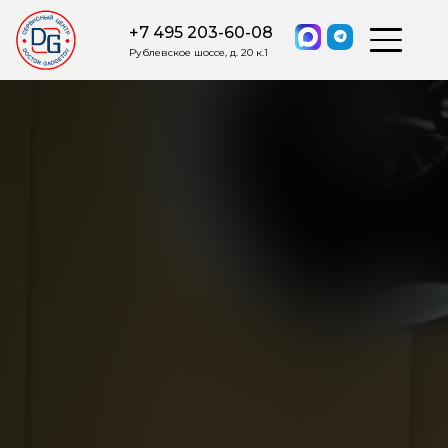
+7 495 203-60-08
Рублевское шоссе, д. 20 к.1
ОСТАВИТЬ ЗАЯВКУ
Мы свяжемся с вами в ближайшее
время.
Я соглашаюсь на обработку моих персональных данных в
соответствии с ФЗ от 27.07.2006 №152-ФЗ на условиях и для
целей, определенных
Политикой обработки персональных
данных