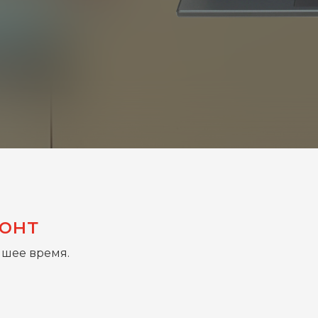
монт
йшее время.