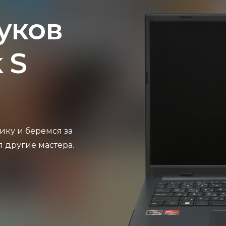
уков
 S
ику и беремся за
я другие мастера.