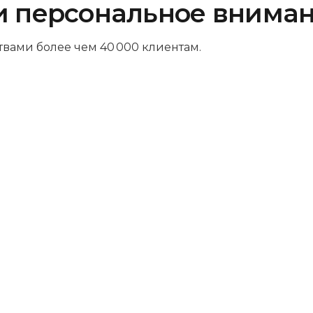
и персональное внима
твами более чем 40 000 клиентам.
Платите за результат
Оплачивайте только успешный
ремонт – никаких ненужных трат и
скрытых платежей. Мы так уверены в
своих навыках, что берем деньги
только за выполненную работу.
Комфортная зона ожидания