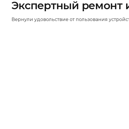
Экспертный ремонт 
Вернули удовольствие от пользования устройс
Бесплатная диагностика
Не работает устройство? Приносите –
проведём диагностику бесплатно.
Даже если решите отказаться от
ремонта, платить ничего не нужно.
Оригинальные запчасти