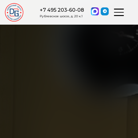
+7 495 203-60-08
Рублевское шоссе, д. 20 к.1
ОСТАВИТЬ ЗАЯВКУ
Мы свяжемся с вами в ближайшее
время.
Я соглашаюсь на обработку моих персональных данных в
соответствии с ФЗ от 27.07.2006 №152-ФЗ на условиях и для
целей, определенных
Политикой обработки персональных
данных