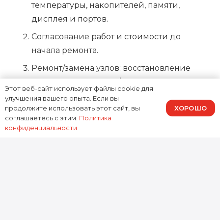
температуры, накопителей, памяти,
дисплея и портов.
Согласование работ и стоимости до
начала ремонта.
Ремонт/замена узлов: восстановление
питания, замена SSD/HDD, чистка и
Этот веб-сайт использует файлы cookie для
обслуживание охлаждения, ремонт
улучшения вашего опыта. Если вы
ХОРОШО
продолжите использовать этот сайт, вы
разъемов, замена матрицы и шлейфов.
соглашаетесь с этим.
Политика
Тестирование под нагрузкой и
конфиденциальности
финальная проверка стабильности.
Ремонт моноблока Asus Vivo
AiO в Москве
Если нужен
ремонт моноблока Asus Vivo
AiO в Москве
, выбирайте сервис, который