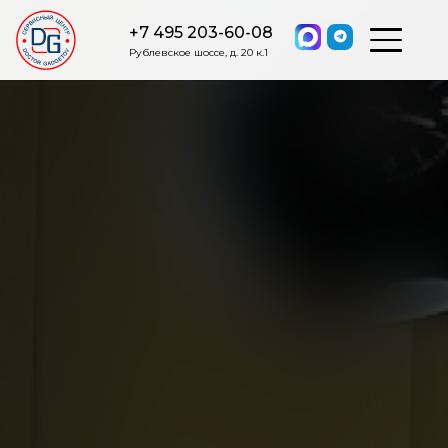
+7 495 203-60-08
Рублевское шоссе, д. 20 к.1
ОСТАВИТЬ ЗАЯВКУ
Мы свяжемся с вами в ближайшее
время.
Я соглашаюсь на обработку моих персональных данных в
соответствии с ФЗ от 27.07.2006 №152-ФЗ на условиях и для
целей, определенных
Политикой обработки персональных
данных