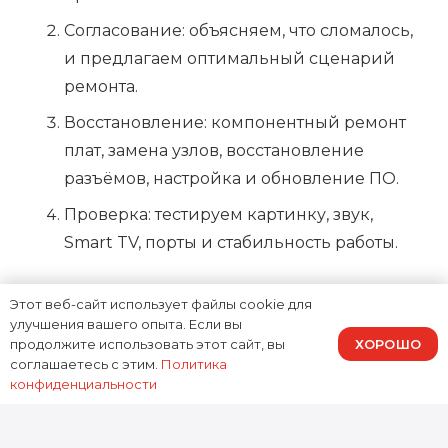
Согласование: объясняем, что сломалось,
и предлагаем оптимальный сценарий
ремонта.
Восстановление: компонентный ремонт
плат, замена узлов, восстановление
разъёмов, настройка и обновление ПО.
Проверка: тестируем картинку, звук,
Smart TV, порты и стабильность работы.
Почему выбирают Доктор
Этот веб-сайт использует файлы cookie для
Гаджетов
улучшения вашего опыта. Если вы
ХОРОШО
продолжите использовать этот сайт, вы
соглашаетесь с этим.
Политика
Мы ориентируемся на
ремонт Hisense UX
без
конфиденциальности
лишних замен: если можно восстановить плату
— восстанавливаем, если нужна замена узла —