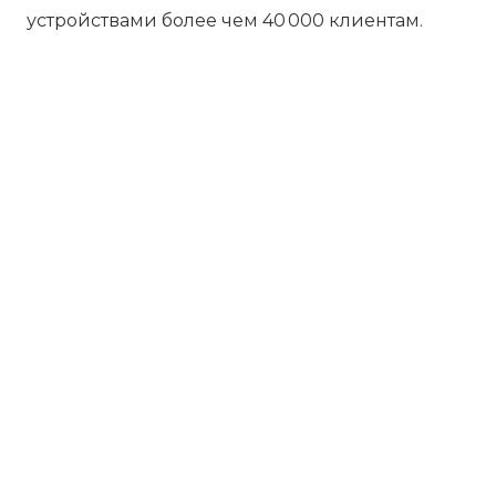
устройствами более чем 40 000 клиентам.
Бесплатная диагностика
Не работает устройство? Приносите –
проведём диагностику бесплатно.
Даже если решите отказаться от
ремонта, платить ничего не нужно.
Платите за результат
Оплачивайте только успешный ремонт
– никаких ненужных трат и скрытых