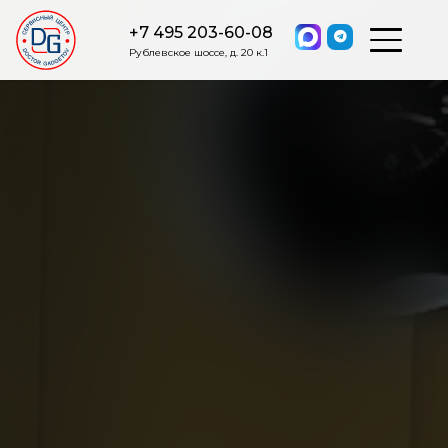
+7 495 203-60-08
Рублевское шоссе, д. 20 к.1
ОСТАВИТЬ ЗАЯВКУ
Мы свяжемся с вами в ближайшее
время.
Я соглашаюсь на обработку моих персональных данных в
соответствии с ФЗ от 27.07.2006 №152-ФЗ на условиях и для
целей, определенных
Политикой обработки персональных
данных