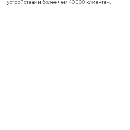
устройствами более чем 40 000 клиентам.
Бесплатная диагностика
Не работает устройство? Приносите –
проведём диагностику бесплатно.
Даже если решите отказаться от
ремонта, платить ничего не нужно.
Платите за результат
Оплачивайте только успешный ремонт
– никаких ненужных трат и скрытых