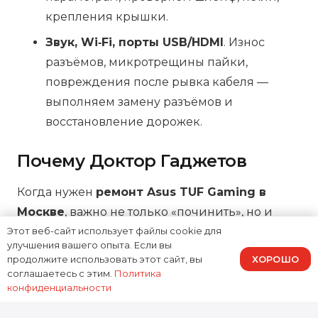
крепления крышки.
Звук, Wi‑Fi, порты USB/HDMI
. Износ
разъёмов, микротрещины пайки,
повреждения после рывка кабеля —
выполняем замену разъёмов и
восстановление дорожек.
Почему Доктор Гаджетов
Когда нужен
ремонт Asus TUF Gaming в
Москве
, важно не только «починить», но и
сохранить ресурс устройства. В Доктор
Этот веб-сайт использует файлы cookie для
улучшения вашего опыта. Если вы
Гаджетов мы проводим диагностику,
ХОРОШО
продолжите использовать этот сайт, вы
согласуем стоимость до начала работ,
соглашаетесь с этим.
Политика
конфиденциальности
используем качественные комплектующие и
аккуратно работаем с платой и охлаждением.