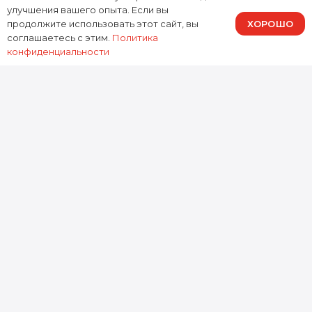
улучшения вашего опыта. Если вы
восстановление разъемов, работы по
ХОРОШО
продолжите использовать этот сайт, вы
плате.
соглашаетесь с этим.
Политика
конфиденциальности
Тестирование: стабильность, нагрев,
заряд, сенсор, клавиатура, порты.
Ремонт Lenovo ThinkPad Yoga
в Москве — когда важна
скорость и результат
Если нужен
ремонт Lenovo ThinkPad Yoga
без рисков для устройства, выбирайте сервис,
который работает с бизнес-серией регулярно.
Доктор Гаджетов выполняет
ремонт
ноутбука Lenovo ThinkPad Yoga в Москве
и
ремонт Lenovo ThinkPad Yoga в Москве
с