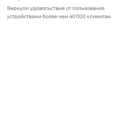
Вернули удовольствие от пользования
устройствами более чем 40 000 клиентам.
Бесплатная диагностика
Не работает устройство? Приносите –
проведём диагностику бесплатно.
Даже если решите отказаться от
ремонта, платить ничего не нужно.
Платите за результат
Оплачивайте только успешный ремонт