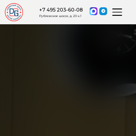
+7 495 203-60-08
Рублевское шоссе, д. 20 к.1
ОСТАВИТЬ ЗАЯВКУ
Мы свяжемся с вами в ближайшее
время.
Я соглашаюсь на обработку моих персональных данных в
соответствии с ФЗ от 27.07.2006 №152-ФЗ на условиях и для
целей, определенных
Политикой обработки персональных
данных