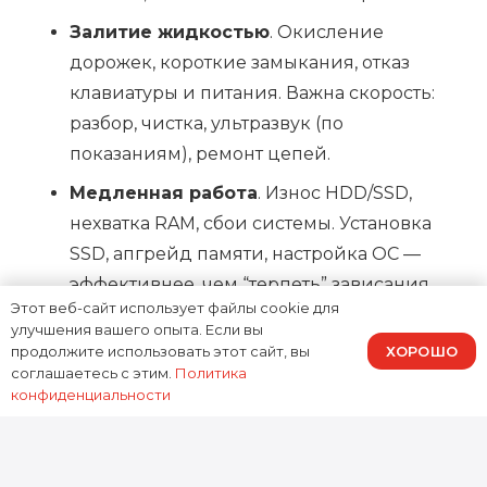
Залитие жидкостью
. Окисление
дорожек, короткие замыкания, отказ
клавиатуры и питания. Важна скорость:
разбор, чистка, ультразвук (по
показаниям), ремонт цепей.
Медленная работа
. Износ HDD/SSD,
нехватка RAM, сбои системы. Установка
SSD, апгрейд памяти, настройка ОС —
эффективнее, чем “терпеть” зависания.
Этот веб-сайт использует файлы cookie для
улучшения вашего опыта. Если вы
Как проходит ремонт Lenovo
ХОРОШО
продолжите использовать этот сайт, вы
соглашаетесь с этим.
Политика
ThinkPad Twist в Москве
конфиденциальности
Диагностика: определяем точную
причину, а не “лечим симптомы”.