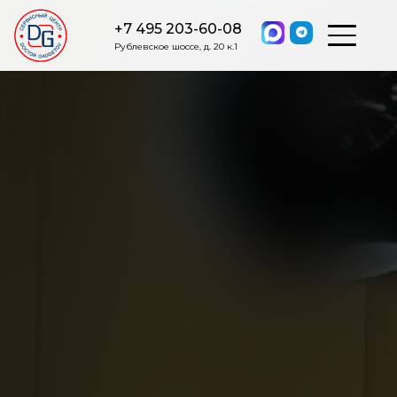
+7 495 203-60-08
Рублевское шоссе, д. 20 к.1
ОСТАВИТЬ ЗАЯВКУ
Мы свяжемся с вами в ближайшее
время.
Я соглашаюсь на обработку моих персональных данных в
соответствии с ФЗ от 27.07.2006 №152-ФЗ на условиях и для
целей, определенных
Политикой обработки персональных
данных