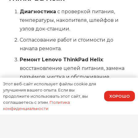
Диагностика
с проверкой питания,
температуры, накопителя, шлейфов и
узлов док-станции.
Согласование работ и стоимости до
начала ремонта.
Ремонт Lenovo ThinkPad Helix
:
восстановление цепей питания, замена
разъёмов, чистка и обслуживание
Этот веб-сайт использует файлы cookie для
охлаждения, ремонт/замена дисплейного
улучшения вашего опыта. Если вы
модуля, устранение последствий влаги,
ХОРОШО
продолжите использовать этот сайт, вы
настройка и тестирование.
соглашаетесь с этим.
Политика
конфиденциальности
Финальные тесты: заряд/разряд,
стабильность под нагрузкой, проверка
сенсора, клавиатуры и портов.