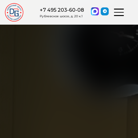
+7 495 203-60-08
Рублевское шоссе, д. 20 к.1
ОСТАВИТЬ ЗАЯВКУ
Мы свяжемся с вами в ближайшее
время.
Я соглашаюсь на обработку моих персональных данных в
соответствии с ФЗ от 27.07.2006 №152-ФЗ на условиях и для
целей, определенных
Политикой обработки персональных
данных