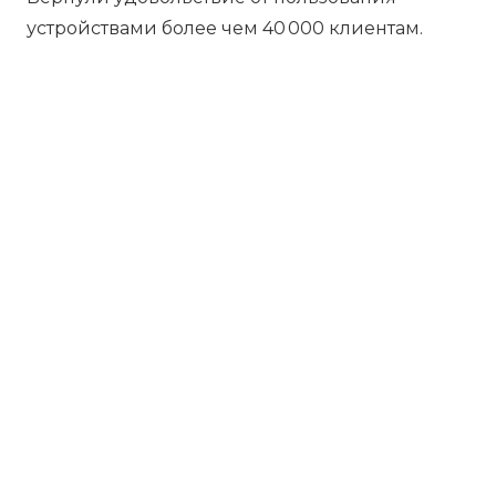
устройствами более чем 40 000 клиентам.
Бесплатная диагностика
Не работает устройство? Приносите –
проведём диагностику бесплатно.
Даже если решите отказаться от
ремонта, платить ничего не нужно.
Платите за результат
Оплачивайте только успешный ремонт
– никаких ненужных трат и скрытых