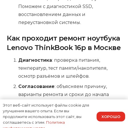
Поможем с диагностикой SSD,
восстановлением данных и
переустановкой системы.
Как проходит ремонт ноутбука
Lenovo ThinkBook 16p в Москве
Диагностика
: проверка питания,
температур, тест памяти/накопителя,
осмотр разъёмов и шлейфов.
Согласование
: объясняем причину,
варианты ремонта и сроки до начала
работ.
Этот веб-сайт использует файлы cookie для
улучшения вашего опыта. Если вы
Ремонт
: от замены модулей до
ХОРОШО
продолжите использовать этот сайт, вы
компонентного восстановления платы,
соглашаетесь с этим.
Политика