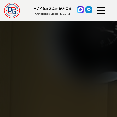
+7 495 203-60-08
Рублевское шоссе, д. 20 к.1
ОСТАВИТЬ ЗАЯВКУ
Мы свяжемся с вами в ближайшее
время.
Я соглашаюсь на обработку моих персональных данных в
соответствии с ФЗ от 27.07.2006 №152-ФЗ на условиях и для
целей, определенных
Политикой обработки персональных
данных