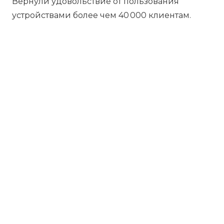
Вернули удовольствие от пользования
устройствами более чем 40 000 клиентам.
Бесплатная диагностика
Не работает устройство? Приносите –
проведём диагностику бесплатно.
Даже если решите отказаться от
ремонта, платить ничего не нужно.
Платите за результат
Оплачивайте только успешный ремонт
– никаких ненужных трат и скрытых