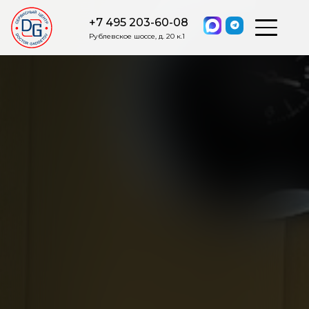
+7 495 203-60-08
Рублевское шоссе, д. 20 к.1
ОСТАВИТЬ ЗАЯВКУ
Мы свяжемся с вами в ближайшее
время.
Я соглашаюсь на обработку моих персональных данных в
соответствии с ФЗ от 27.07.2006 №152-ФЗ на условиях и для
целей, определенных
Политикой обработки персональных
данных