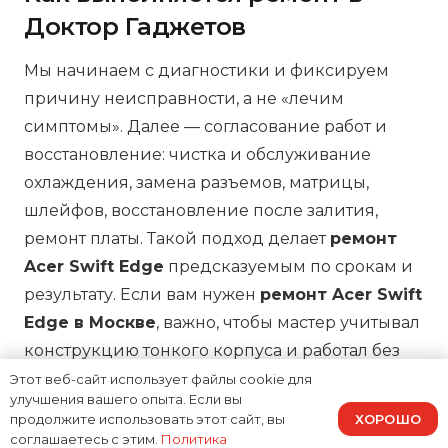
Доктор Гаджетов
Мы начинаем с диагностики и фиксируем
причину неисправности, а не «лечим
симптомы». Далее — согласование работ и
восстановление: чистка и обслуживание
охлаждения, замена разъемов, матрицы,
шлейфов, восстановление после залития,
ремонт платы. Такой подход делает
ремонт
Acer Swift Edge
предсказуемым по срокам и
результату. Если вам нужен
ремонт Acer Swift
Edge в Москве
, важно, чтобы мастер учитывал
конструкцию тонкого корпуса и работал без
повреждения клипс, рамок и посадочных
Этот веб-сайт использует файлы cookie для
улучшения вашего опыта. Если вы
мест.
ХОРОШО
продолжите использовать этот сайт, вы
соглашаетесь с этим.
Политика