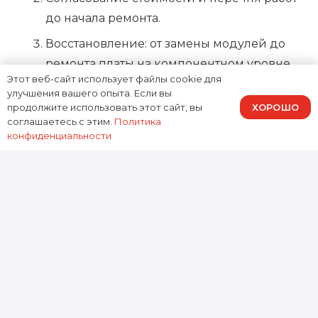
до начала ремонта.
Восстановление: от замены модулей до
ремонта платы на компонентном уровне.
Этот веб-сайт использует файлы cookie для
Проверка под нагрузкой и финальная
улучшения вашего опыта. Если вы
ХОРОШО
продолжите использовать этот сайт, вы
выдача.
соглашаетесь с этим.
Политика
конфиденциальности
Почему выбирают ремонт
Toshiba Satellite в Москве у нас
Доктор Гаджетов делает
ремонт Toshiba
Satellite
так, чтобы вы получили рабочий
ноутбук без “угадывания” причин поломки.
Мы берёмся как за типовые задачи (чистка,
замена матрицы, разъёмов), так и за сложный
ремонт Toshiba Satellite в Москве
с