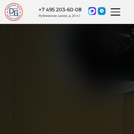
+7 495 203-60-08
Рублевское шоссе, д. 20 к.1
ОСТАВИТЬ ЗАЯВКУ
Мы свяжемся с вами в ближайшее
время.
Я соглашаюсь на обработку моих персональных данных в
соответствии с ФЗ от 27.07.2006 №152-ФЗ на условиях и для
целей, определенных
Политикой обработки персональных
данных