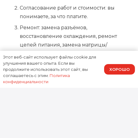
Согласование работ и стоимости: вы
понимаете, за что платите.
Ремонт: замена разъёмов,
восстановление охлаждения, ремонт
цепей питания, замена матрицы/
клавиатуры/АКБ, работы с платой и
Этот веб-сайт использует файлы cookie для
накопителем.
улучшения вашего опыта. Если вы
ХОРОШО
продолжите использовать этот сайт, вы
Тестирование под нагрузкой: проверяем
соглашаетесь с этим.
Политика
стабильность, температуру, заряд, экран и
конфиденциальности
периферию.
Почему выбирают Доктор
Гаджетов
Мы делаем
ремонт Xiaomi RedmiBook 14