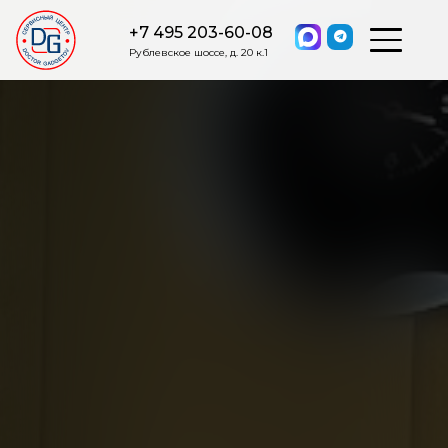
+7 495 203-60-08
Рублевское шоссе, д. 20 к.1
ОСТАВИТЬ ЗАЯВКУ
Мы свяжемся с вами в ближайшее
время.
Я соглашаюсь на обработку моих персональных данных в
соответствии с ФЗ от 27.07.2006 №152-ФЗ на условиях и для
целей, определенных
Политикой обработки персональных
данных