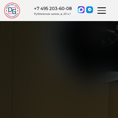
+7 495 203-60-08
Рублевское шоссе, д. 20 к.1
ОСТАВИТЬ ЗАЯВКУ
Мы свяжемся с вами в ближайшее
время.
Я соглашаюсь на обработку моих персональных данных в
соответствии с ФЗ от 27.07.2006 №152-ФЗ на условиях и для
целей, определенных
Политикой обработки персональных
данных