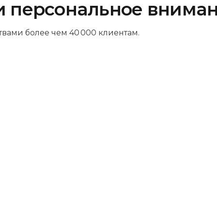
и персональное внима
твами более чем 40 000 клиентам.
Платите за результат
Оплачивайте только успешный
ремонт – никаких ненужных трат и
скрытых платежей. Мы так уверены в
своих навыках, что берем деньги
только за выполненную работу.
Комфортная зона ожидания