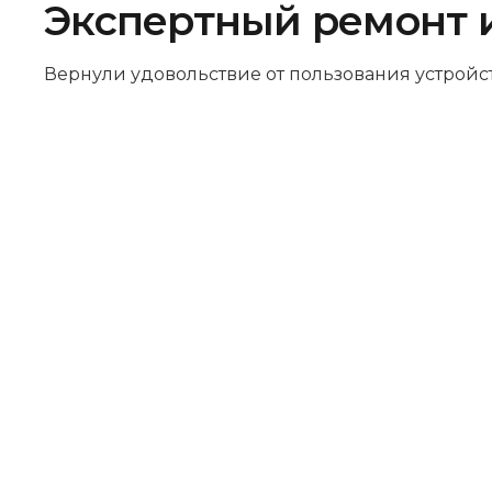
Экспертный ремонт 
Вернули удовольствие от пользования устройс
Бесплатная диагностика
Не работает устройство? Приносите –
проведём диагностику бесплатно.
Даже если решите отказаться от
ремонта, платить ничего не нужно.
Оригинальные запчасти