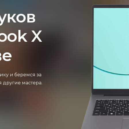
уков
ook X
ве
ику и беремся за
я другие мастера.