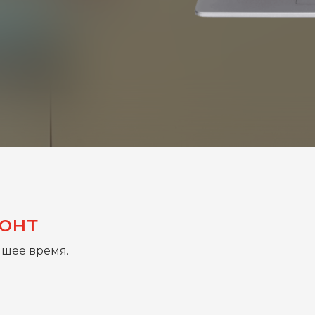
монт
йшее время.