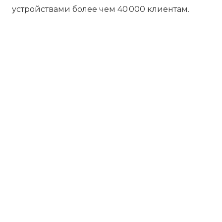
устройствами более чем 40 000 клиентам.
Бесплатная диагностика
Не работает устройство? Приносите –
проведём диагностику бесплатно.
Даже если решите отказаться от
ремонта, платить ничего не нужно.
Платите за результат
Оплачивайте только успешный ремонт
– никаких ненужных трат и скрытых