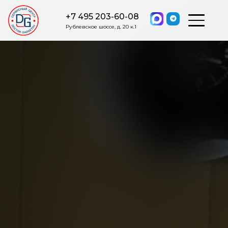
+7 495 203-60-08
Рублевское шоссе, д. 20 к.1
ОСТАВИТЬ ЗАЯВКУ
Мы свяжемся с вами в ближайшее
время.
Я соглашаюсь на обработку моих персональных данных в
соответствии с ФЗ от 27.07.2006 №152-ФЗ на условиях и для
целей, определенных
Политикой обработки персональных
данных