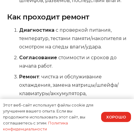
шлейфов, разъемов, последствия влаги.
Как проходит ремонт
Диагностика
с проверкой питания,
температур, тестами памяти/накопителя и
осмотром на следы влаги/удара.
Согласование
стоимости и сроков до
начала работ.
Ремонт
: чистка и обслуживание
охлаждения, замена матрицы/шлейфа/
клавиатуры/аккумулятора,
восстановление разъемов, компонентный
Этот веб-сайт использует файлы cookie для
ремонт платы.
улучшения вашего опыта. Если вы
ХОРОШО
продолжите использовать этот сайт, вы
Контроль качества
: стресс‑тест,
соглашаетесь с этим.
Политика
проверка зарядки, портов, стабильности
конфиденциальности