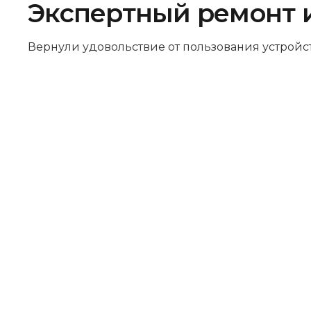
Экспертный ремонт 
Вернули удовольствие от пользования устройс
Бесплатная диагностика
Не работает устройство? Приносите –
проведём диагностику бесплатно.
Даже если решите отказаться от
ремонта, платить ничего не нужно.
Оригинальные запчасти