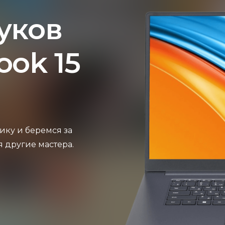
уков
ook 15
ику и беремся за
я другие мастера.