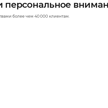
и персональное внима
твами более чем 40 000 клиентам.
Платите за результат
Оплачивайте только успешный
ремонт – никаких ненужных трат и
скрытых платежей. Мы так уверены в
своих навыках, что берем деньги
только за выполненную работу.
Комфортная зона ожидания