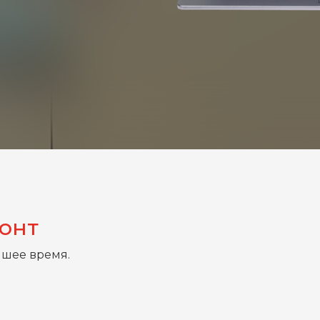
монт
йшее время.