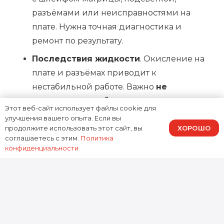
разъёмами или неисправностями на
плате. Нужна точная диагностика и
ремонт по результату.
Последствия жидкости
. Окисление на
плате и разъёмах приводит к
нестабильной работе. Важно
не
включать устройство
и сразу отдавать
Этот веб-сайт использует файлы cookie для
на чистку и восстановление.
улучшения вашего опыта. Если вы
ХОРОШО
продолжите использовать этот сайт, вы
соглашаетесь с этим.
Политика
Почему ремонт стоит доверить
конфиденциальности
Доктор Гаджетов
Когда нужен ремонт MacBook Air 2013, важно
не просто «поменять деталь», а понять
первопричину. Доктор Гаджетов выполняет
ремонт MacBook Air 2013 в Москве с