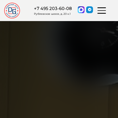
+7 495 203-60-08
Рублевское шоссе, д. 20 к.1
ОСТАВИТЬ ЗАЯВКУ
Мы свяжемся с вами в ближайшее
время.
Я соглашаюсь на обработку моих персональных данных в
соответствии с ФЗ от 27.07.2006 №152-ФЗ на условиях и для
целей, определенных
Политикой обработки персональных
данных