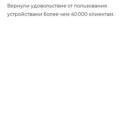
Вернули удовольствие от пользования
устройствами более чем 40 000 клиентам.
Бесплатная диагностика
Не работает устройство? Приносите –
проведём диагностику бесплатно.
Даже если решите отказаться от
ремонта, платить ничего не нужно.
Платите за результат
Оплачивайте только успешный ремонт