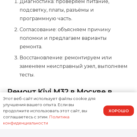
Диагностика: проверяем питание,
подсветку, платы, разъёмы и
программную часть.
Согласование: объясняем причину
поломки и предлагаем варианты
ремонта.
Восстановление: ремонтируем или
заменяем неисправный узел, выполняем
тесты.
Ремонт Kivi M32 в Москве в
Этот веб-сайт использует файлы cookie для
Доктор Гаджетов
улучшения вашего опыта. Если вы
ХОРОШО
продолжите использовать этот сайт, вы
Нужен
ремонт телевизора Kivi M32 в
соглашаетесь с этим.
Политика
конфиденциальности
Москве
без лишних обещаний и с понятным
результатом? Доктор Гаджетов делает
ремонт