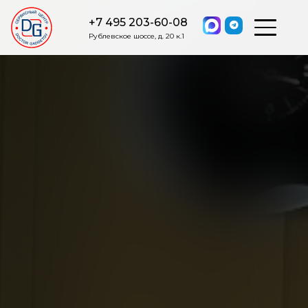
+7 495 203-60-08
Рублевское шоссе, д. 20 к.1
ОСТАВИТЬ ЗАЯВКУ
Мы свяжемся с вами в ближайшее
время.
Я соглашаюсь на обработку моих персональных данных в
соответствии с ФЗ от 27.07.2006 №152-ФЗ на условиях и для
целей, определенных
Политикой обработки персональных
данных