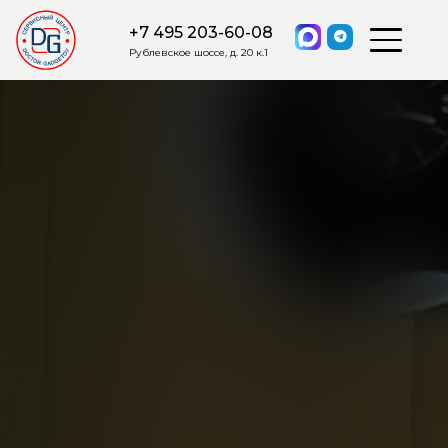
+7 495 203-60-08
Рублевское шоссе, д. 20 к.1
ОСТАВИТЬ ЗАЯВКУ
Мы свяжемся с вами в ближайшее
время.
Я соглашаюсь на обработку моих персональных данных в
соответствии с ФЗ от 27.07.2006 №152-ФЗ на условиях и для
целей, определенных
Политикой обработки персональных
данных