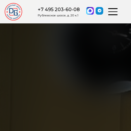
+7 495 203-60-08
Рублевское шоссе, д. 20 к.1
ОСТАВИТЬ ЗАЯВКУ
Мы свяжемся с вами в ближайшее
время.
Я соглашаюсь на обработку моих персональных данных в
соответствии с ФЗ от 27.07.2006 №152-ФЗ на условиях и для
целей, определенных
Политикой обработки персональных
данных