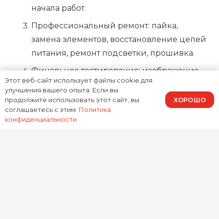
начала работ.
Профессиональный ремонт: пайка,
замена элементов, восстановление цепей
питания, ремонт подсветки, прошивка.
Финальное тестирование: изображение,
Этот веб-сайт использует файлы cookie для
звук, порты, Smart‑функции, стабильность
улучшения вашего опыта. Если вы
под нагрузкой.
ХОРОШО
продолжите использовать этот сайт, вы
соглашаетесь с этим.
Политика
конфиденциальности
Ремонт телевизора Hisense
LHD в Москве: почему
выбирают нас
Доктор Гаджетов выполняет
ремонт
телевизора Hisense LHD в Москве
с
акцентом на безопасность техники: