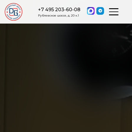
+7 495 203-60-08
Рублевское шоссе, д. 20 к.1
ОСТАВИТЬ ЗАЯВКУ
Мы свяжемся с вами в ближайшее
время.
Я соглашаюсь на обработку моих персональных данных в
соответствии с ФЗ от 27.07.2006 №152-ФЗ на условиях и для
целей, определенных
Политикой обработки персональных
данных