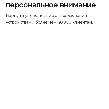
персональное внимание
Вернули удовольствие от пользования
устройствами более чем 40 000 клиентам.
Бесплатная диагностика
Не работает устройство? Приносите –
проведём диагностику бесплатно.
Даже если решите отказаться от
ремонта, платить ничего не нужно.
Платите за результат