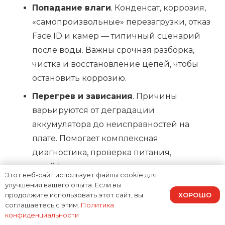
Попадание влаги
. Конденсат, коррозия,
«самопроизвольные» перезагрузки, отказ
Face ID и камер — типичный сценарий
после воды. Важны срочная разборка,
чистка и восстановление цепей, чтобы
остановить коррозию.
Перегрев и зависания
. Причины
варьируются от деградации
аккумулятора до неисправностей на
плате. Помогает комплексная
диагностика, проверка питания,
шлейфов и контроллеров.
Этот веб-сайт использует файлы cookie для
улучшения вашего опыта. Если вы
Как проходит ремонт в Доктор
ХОРОШО
продолжите использовать этот сайт, вы
соглашаетесь с этим.
Политика
Гаджетов
конфиденциальности