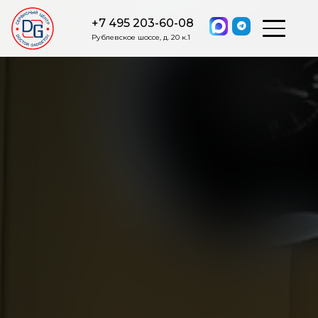
+7 495 203-60-08
Рублевское шоссе, д. 20 к.1
ОСТАВИТЬ ЗАЯВКУ
Мы свяжемся с вами в ближайшее
время.
Я соглашаюсь на обработку моих персональных данных в
соответствии с ФЗ от 27.07.2006 №152-ФЗ на условиях и для
целей, определенных
Политикой обработки персональных
данных