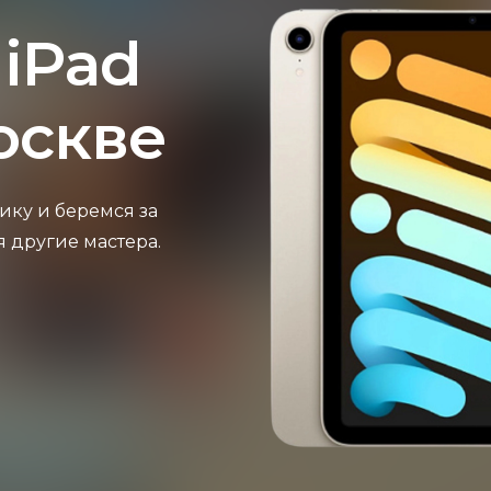
 iPad
оскве
ику и беремся за
я другие мастера.