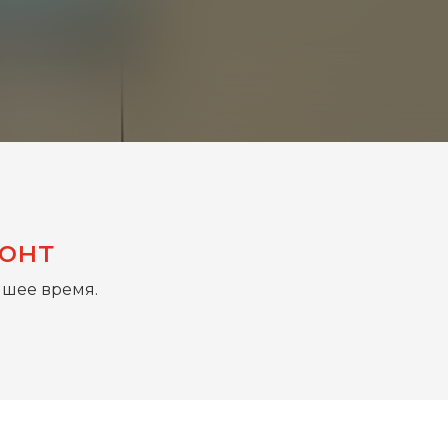
монт
йшее время.