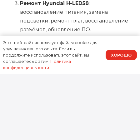
Ремонт Hyundai H-LED58
:
восстановление питания, замена
подсветки, ремонт плат, восстановление
разъёмов, обновление ПО.
Финальное тестирование: прогон по
Этот веб-сайт использует файлы cookie для
улучшения вашего опыта. Если вы
входам, проверка подсветки,
ХОРОШО
продолжите использовать этот сайт, вы
стабильности и звука.
соглашаетесь с этим.
Политика
конфиденциальности
Почему выбирают ремонт
Hyundai H-LED58 в Москве у
нас
Доктор Гаджетов делает
ремонт Hyundai H-
LED58 в Москве
с упором на точность: сначала
диагностика, затем ремонт именно
неисправного узла. Это помогает избежать