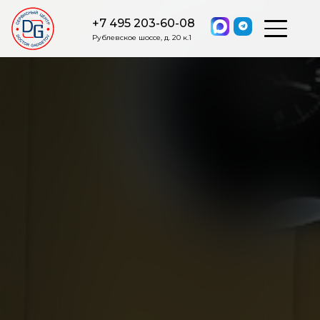
+7 495 203-60-08
Рублевское шоссе, д. 20 к.1
ОСТАВИТЬ ЗАЯВКУ
Мы свяжемся с вами в ближайшее
время.
Я соглашаюсь на обработку моих персональных данных в
соответствии с ФЗ от 27.07.2006 №152-ФЗ на условиях и для
целей, определенных
Политикой обработки персональных
данных