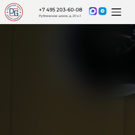
+7 495 203-60-08
Рублевское шоссе, д. 20 к.1
ОСТАВИТЬ ЗАЯВКУ
Мы свяжемся с вами в ближайшее
время.
Я соглашаюсь на обработку моих персональных данных в
соответствии с ФЗ от 27.07.2006 №152-ФЗ на условиях и для
целей, определенных
Политикой обработки персональных
данных