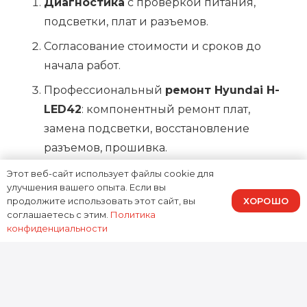
Диагностика
с проверкой питания,
подсветки, плат и разъемов.
Согласование стоимости и сроков до
начала работ.
Профессиональный
ремонт Hyundai H-
LED42
: компонентный ремонт плат,
замена подсветки, восстановление
разъемов, прошивка.
Тестирование: яркость, равномерность
Этот веб-сайт использует файлы cookie для
улучшения вашего опыта. Если вы
подсветки, стабильность включения,
ХОРОШО
продолжите использовать этот сайт, вы
HDMI/USB, звук.
соглашаетесь с этим.
Политика
конфиденциальности
Ремонт Hyundai H-LED42 в
Москве: когда стоит
обратиться сразу