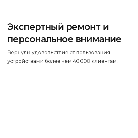
Экспертный ремонт и
персональное внимание
Вернули удовольствие от пользования
устройствами более чем 40 000 клиентам.
Бесплатная диагностика
Не работает устройство? Приносите –
проведём диагностику бесплатно.
Даже если решите отказаться от
ремонта, платить ничего не нужно.