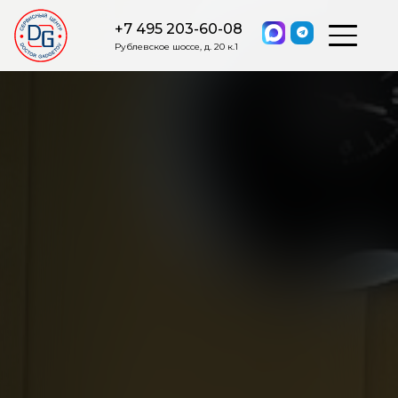
+7 495 203-60-08
Рублевское шоссе, д. 20 к.1
ОСТАВИТЬ ЗАЯВКУ
Мы свяжемся с вами в ближайшее
время.
Я соглашаюсь на обработку моих персональных данных в
соответствии с ФЗ от 27.07.2006 №152-ФЗ на условиях и для
целей, определенных
Политикой обработки персональных
данных