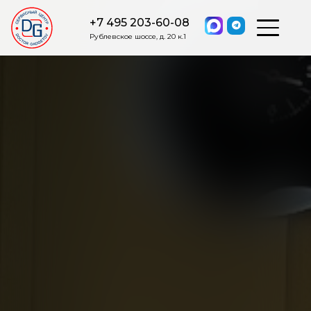
+7 495 203-60-08
Рублевское шоссе, д. 20 к.1
ОСТАВИТЬ ЗАЯВКУ
Мы свяжемся с вами в ближайшее
время.
Я соглашаюсь на обработку моих персональных данных в
соответствии с ФЗ от 27.07.2006 №152-ФЗ на условиях и для
целей, определенных
Политикой обработки персональных
данных