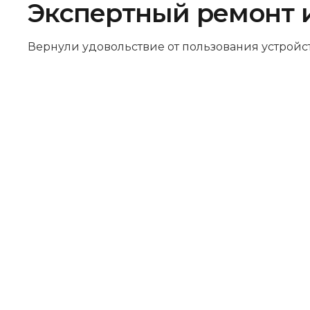
Экспертный ремонт 
Вернули удовольствие от пользования устройс
Бесплатная диагностика
Не работает устройство? Приносите –
проведём диагностику бесплатно.
Даже если решите отказаться от
ремонта, платить ничего не нужно.
Оригинальные запчасти