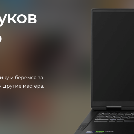
уков
o
ику и беремся за
я другие мастера.