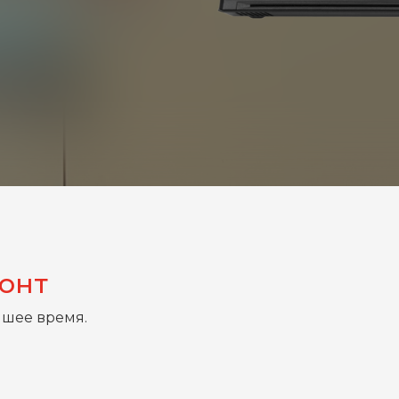
монт
йшее время.