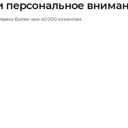
и персональное внима
твами более чем 40 000 клиентам.
Платите за результат
Оплачивайте только успешный
ремонт – никаких ненужных трат и
скрытых платежей. Мы так уверены в
своих навыках, что берем деньги
только за выполненную работу.
Комфортная зона ожидания