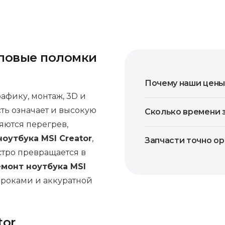
типовые поломки
Почему наши цены
рафику, монтаж, 3D и
ть означает и высокую
Сколько времени 
яются перегрев,
оутбука MSI Creator
,
Запчасти точно о
стро превращается в
емонт ноутбука MSI
сроками и аккуратной
tor