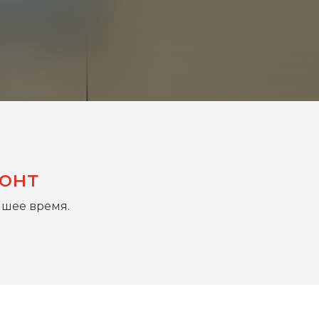
монт
йшее время.