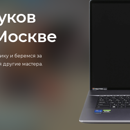
уков
 Москве
ику и беремся за
я другие мастера.