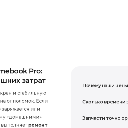
овторного возникновения проблемы в течение
нен бесплатно.
mebook Pro:
ишних затрат
Почему наши цены
экран и стабильную
на от поломок. Если
Сколько времени 
е заряжается или
лему «домашними»
Запчасти точно о
в выполняет
ремонт