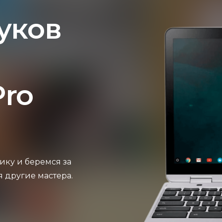
уков
ro
ику и беремся за
я другие мастера.