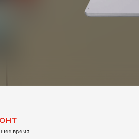
монт
йшее время.