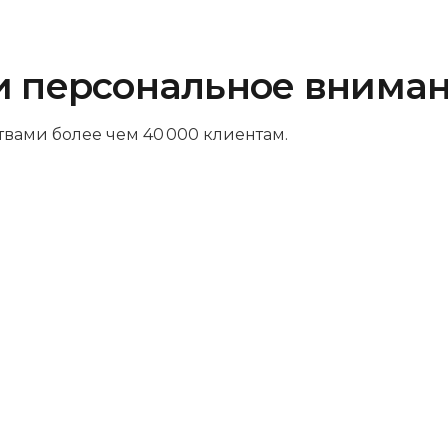
и персональное внима
твами более чем 40 000 клиентам.
Платите за результат
Оплачивайте только успешный
ремонт – никаких ненужных трат и
скрытых платежей. Мы так уверены в
своих навыках, что берем деньги
только за выполненную работу.