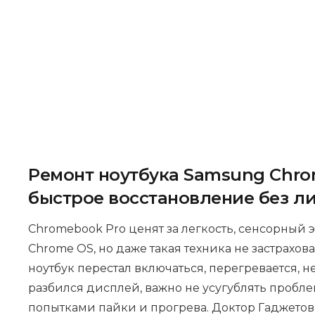
зависимости от типа ремонта. В случае п
гарантийного срока — ремонт будет выпол
Ремонт ноутбука Samsung Chro
быстрое восстановление без л
Chromebook Pro ценят за легкость, сенсорный 
Chrome OS, но даже такая техника не застрахова
ноутбук перестал включаться, перегревается, н
разбился дисплей, важно не усугублять проб
попытками пайки и прогрева. Доктор Гаджето