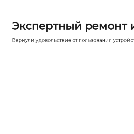
Экспертный ремонт 
Вернули удовольствие от пользования устройс
Бесплатная диагностика
Не работает устройство? Приносите –
проведём диагностику бесплатно.
Даже если решите отказаться от
ремонта, платить ничего не нужно.