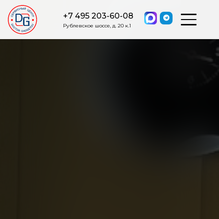
+7 495 203-60-08
Рублевское шоссе, д. 20 к.1
ОСТАВИТЬ ЗАЯВКУ
Мы свяжемся с вами в ближайшее
время.
Я соглашаюсь на обработку моих персональных данных в
соответствии с ФЗ от 27.07.2006 №152-ФЗ на условиях и для
целей, определенных
Политикой обработки персональных
данных