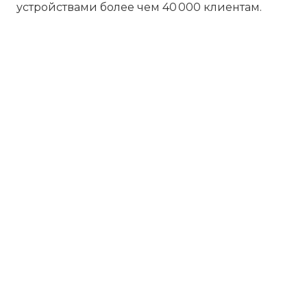
устройствами более чем 40 000 клиентам.
Бесплатная диагностика
Не работает устройство? Приносите –
проведём диагностику бесплатно.
Даже если решите отказаться от
ремонта, платить ничего не нужно.
Платите за результат
Оплачивайте только успешный ремонт
– никаких ненужных трат и скрытых