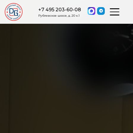
+7 495 203-60-08
Рублевское шоссе, д. 20 к.1
ОСТАВИТЬ ЗАЯВКУ
Мы свяжемся с вами в ближайшее
время.
Я соглашаюсь на обработку моих персональных данных в
соответствии с ФЗ от 27.07.2006 №152-ФЗ на условиях и для
целей, определенных
Политикой обработки персональных
данных