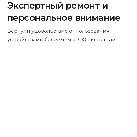
Экспертный ремонт и
персональное внимание
Вернули удовольствие от пользования
устройствами более чем 40 000 клиентам.
Бесплатная диагностика
Не работает устройство? Приносите –
проведём диагностику бесплатно.
Даже если решите отказаться от
ремонта, платить ничего не нужно.