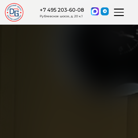
+7 495 203-60-08
Рублевское шоссе, д. 20 к.1
ОСТАВИТЬ ЗАЯВКУ
Мы свяжемся с вами в ближайшее
время.
Я соглашаюсь на обработку моих персональных данных в
соответствии с ФЗ от 27.07.2006 №152-ФЗ на условиях и для
целей, определенных
Политикой обработки персональных
данных