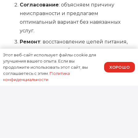
Согласование
: объясняем причину
неисправности и предлагаем
оптимальный вариант без навязанных
услуг.
Ремонт
: восстановление цепей питания,
замена подсветки/платы, ремонт
Этот веб-сайт использует файлы cookie для
разъемов, прошивка и настройка.
улучшения вашего опыта. Если вы
ХОРОШО
продолжите использовать этот сайт, вы
Тестирование
: прогоняем телевизор под
соглашаетесь с этим.
Политика
нагрузкой, проверяем изображение, звук,
конфиденциальности
HDMI и Smart TV.
Ремонт Hisense A6 в Москве в
Доктор Гаджетов
Если нужен
ремонт телевизора Hisense A6 в
Москве
, выбирайте сервис, где умеют