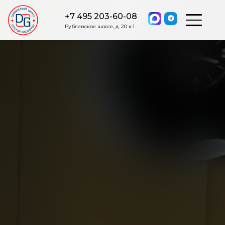
+7 495 203-60-08
Рублевское шоссе, д. 20 к.1
ОСТАВИТЬ ЗАЯВКУ
Мы свяжемся с вами в ближайшее
время.
Я соглашаюсь на обработку моих персональных данных в
соответствии с ФЗ от 27.07.2006 №152-ФЗ на условиях и для
целей, определенных
Политикой обработки персональных
данных