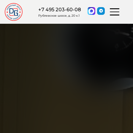
+7 495 203-60-08
Рублевское шоссе, д. 20 к.1
ОСТАВИТЬ ЗАЯВКУ
Мы свяжемся с вами в ближайшее
время.
Я соглашаюсь на обработку моих персональных данных в
соответствии с ФЗ от 27.07.2006 №152-ФЗ на условиях и для
целей, определенных
Политикой обработки персональных
данных