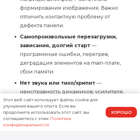
формирования изображения. Важно
отличить контактную проблему от
дефекта панели.
Самопроизвольные перезагрузки,
зависания, долгий старт
—
программные ошибки, перегрев,
деградация элементов на main-плате,
сбои памяти.
Нет звука или тихо/хрипит
—
неисправность динамиков, усилителя,
Этот веб-сайт использует файлы cookie для
цепей питания аудиотракта или
улучшения вашего опыта. Если вы
разъёмов.
ХОРОШО
продолжите использовать этот сайт, вы
соглашаетесь с этим.
Политика
Не видит HDMI/USB, пропадает Wi‑Fi
—
конфиденциальности
повреждение портов, контроллеров,
пайки, а также программные сбои после