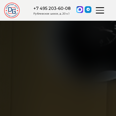
+7 495 203-60-08
Рублевское шоссе, д. 20 к.1
ОСТАВИТЬ ЗАЯВКУ
Мы свяжемся с вами в ближайшее
время.
Я соглашаюсь на обработку моих персональных данных в
соответствии с ФЗ от 27.07.2006 №152-ФЗ на условиях и для
целей, определенных
Политикой обработки персональных
данных