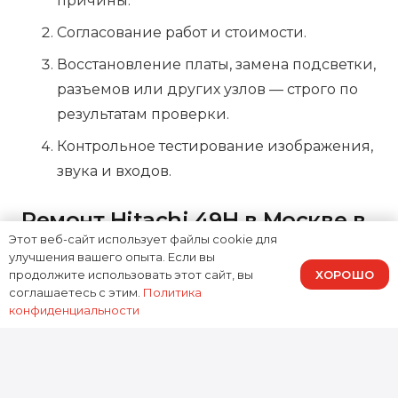
причины.
Согласование работ и стоимости.
Восстановление платы, замена подсветки,
разъемов или других узлов — строго по
результатам проверки.
Контрольное тестирование изображения,
звука и входов.
Ремонт Hitachi 49H в Москве в
Этот веб-сайт использует файлы cookie для
сервисе Доктор Гаджетов
улучшения вашего опыта. Если вы
ХОРОШО
продолжите использовать этот сайт, вы
Мы знаем, насколько важно быстро вернуть
соглашаетесь с этим.
Политика
конфиденциальности
телевизор в строй: аккуратно работаем с
матрицами, используем проверенные
комплектующие и не навязываем лишние
услуги. Если нужен
ремонт телевизора