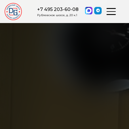
+7 495 203-60-08
Рублевское шоссе, д. 20 к.1
ОСТАВИТЬ ЗАЯВКУ
Мы свяжемся с вами в ближайшее
время.
Я соглашаюсь на обработку моих персональных данных в
соответствии с ФЗ от 27.07.2006 №152-ФЗ на условиях и для
целей, определенных
Политикой обработки персональных
данных