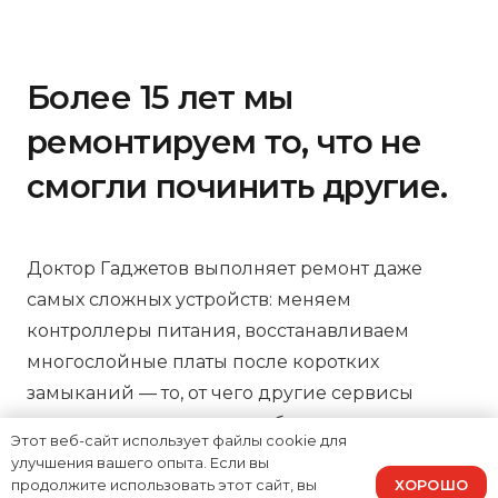
Более 15 лет мы
ремонтируем то, что не
смогли починить другие.
Доктор Гаджетов выполняет ремонт даже
самых сложных устройств: меняем
контроллеры питания, восстанавливаем
многослойные платы после коротких
замыканий — то, от чего другие сервисы
отказываются как нерентабельного.
Этот веб-сайт использует файлы cookie для
Диагностика занимает всего 15 минут, процесс
улучшения вашего опыта. Если вы
ХОРОШО
ремонта можно отслеживать онлайн, а на все
продолжите использовать этот сайт, вы