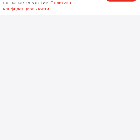
соглашаетесь с этим.
Политика
работы предоставляем зафиксированную в
конфиденциальности
договоре гарантию, подтверждая нашу
ответственность за результат.
0
устройств
Отремонтировано за 2025 год
0
минут
Среднее время ремонта