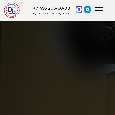
+7 495 203-60-08
Рублевское шоссе, д. 20 к.1
ОСТАВИТЬ ЗАЯВКУ
Мы свяжемся с вами в ближайшее
время.
Я соглашаюсь на обработку моих персональных данных в
соответствии с ФЗ от 27.07.2006 №152-ФЗ на условиях и для
целей, определенных
Политикой обработки персональных
данных