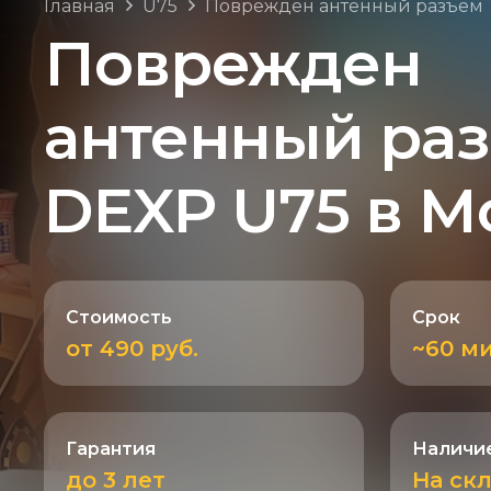
Главная
U75
Поврежден антенный разъем 
Поврежден
антенный раз
DEXP U75 в М
Стоимость
Срок
от 490 руб.
~60 м
Гарантия
Наличие
до 3 лет
На ск