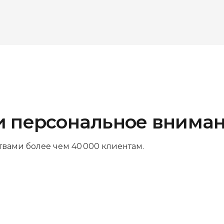
и персональное внима
твами более чем 40 000 клиентам.
Платите за результат
Оплачивайте только успешный