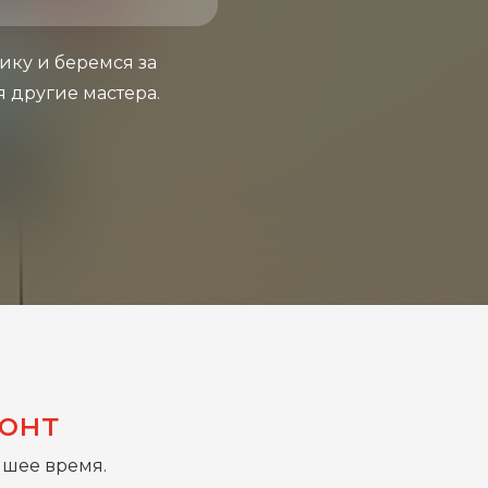
ику и беремся за
я другие мастера.
монт
йшее время.