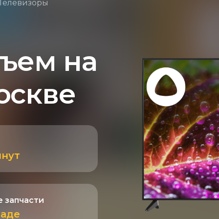
Телевизоры
ъем на
оскве
инут
 запчасти
ладе