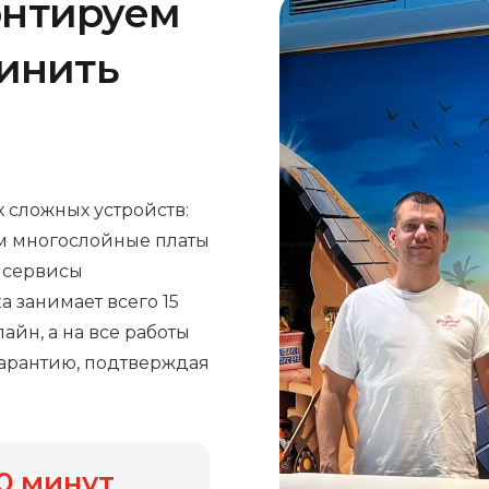
онтируем
чинить
 сложных устройств:
м многослойные платы
е сервисы
а занимает всего 15
айн, а на все работы
арантию, подтверждая
0
минут