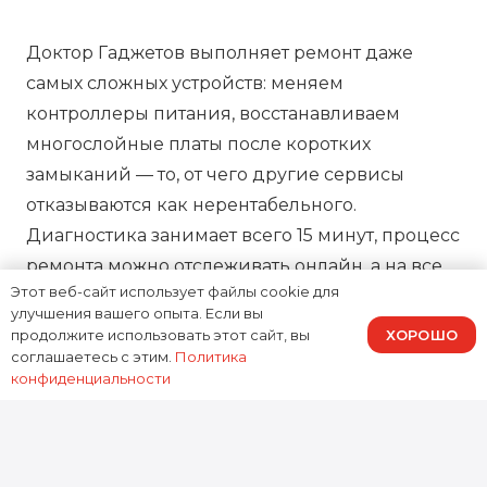
Доктор Гаджетов выполняет ремонт даже
самых сложных устройств: меняем
контроллеры питания, восстанавливаем
многослойные платы после коротких
замыканий — то, от чего другие сервисы
отказываются как нерентабельного.
Диагностика занимает всего 15 минут, процесс
ремонта можно отслеживать онлайн, а на все
Этот веб-сайт использует файлы cookie для
работы предоставляем зафиксированную в
улучшения вашего опыта. Если вы
договоре гарантию, подтверждая нашу
ХОРОШО
продолжите использовать этот сайт, вы
ответственность за результат.
соглашаетесь с этим.
Политика
конфиденциальности
0
устройств