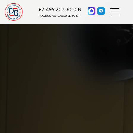
+7 495 203-60-08
Рублевское шоссе, д. 20 к.1
ОСТАВИТЬ ЗАЯВКУ
Мы свяжемся с вами в ближайшее
время.
Я соглашаюсь на обработку моих персональных данных в
соответствии с ФЗ от 27.07.2006 №152-ФЗ на условиях и для
целей, определенных
Политикой обработки персональных
данных