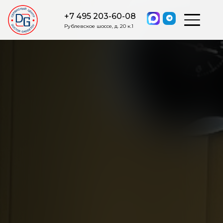
+7 495 203-60-08
Рублевское шоссе, д. 20 к.1
ОСТАВИТЬ ЗАЯВКУ
Мы свяжемся с вами в ближайшее
время.
Я соглашаюсь на обработку моих персональных данных в
соответствии с ФЗ от 27.07.2006 №152-ФЗ на условиях и для
целей, определенных
Политикой обработки персональных
данных