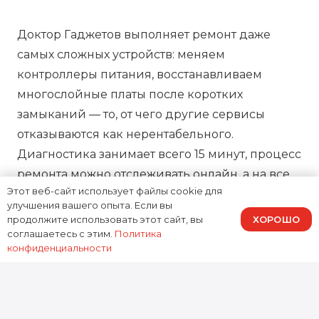
Доктор Гаджетов выполняет ремонт даже
самых сложных устройств: меняем
контроллеры питания, восстанавливаем
многослойные платы после коротких
замыканий — то, от чего другие сервисы
отказываются как нерентабельного.
Диагностика занимает всего 15 минут, процесс
ремонта можно отслеживать онлайн, а на все
Этот веб-сайт использует файлы cookie для
работы предоставляем зафиксированную в
улучшения вашего опыта. Если вы
договоре гарантию, подтверждая нашу
ХОРОШО
продолжите использовать этот сайт, вы
ответственность за результат.
соглашаетесь с этим.
Политика
конфиденциальности
0
устройств